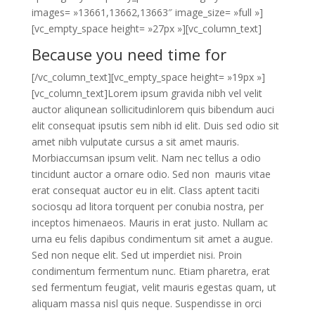
images= »13661,13662,13663″ image_size= »full »]
[vc_empty_space height= »27px »][vc_column_text]
Because you need time for
[/vc_column_text][vc_empty_space height= »19px »]
[vc_column_text]Lorem ipsum gravida nibh vel velit
auctor aliqunean sollicitudinlorem quis bibendum auci
elit consequat ipsutis sem nibh id elit. Duis sed odio sit
amet nibh vulputate cursus a sit amet mauris.
Morbiaccumsan ipsum velit. Nam nec tellus a odio
tincidunt auctor a ornare odio. Sed non mauris vitae
erat consequat auctor eu in elit. Class aptent taciti
sociosqu ad litora torquent per conubia nostra, per
inceptos himenaeos. Mauris in erat justo. Nullam ac
urna eu felis dapibus condimentum sit amet a augue.
Sed non neque elit. Sed ut imperdiet nisi. Proin
condimentum fermentum nunc. Etiam pharetra, erat
sed fermentum feugiat, velit mauris egestas quam, ut
aliquam massa nisl quis neque. Suspendisse in orci