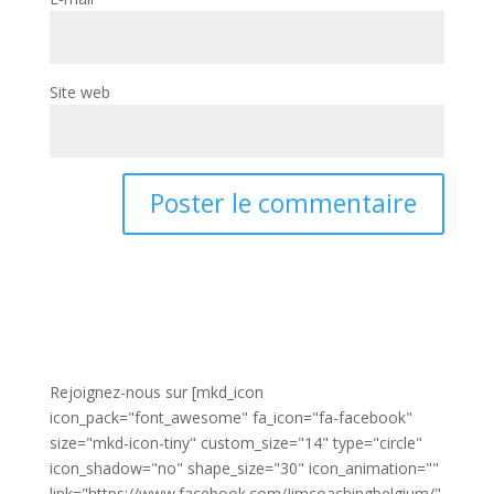
Site web
Rejoignez-nous sur [mkd_icon
icon_pack="font_awesome" fa_icon="fa-facebook"
size="mkd-icon-tiny" custom_size="14" type="circle"
icon_shadow="no" shape_size="30" icon_animation=""
link="https://www.facebook.com/Jimcoachingbelgium/"