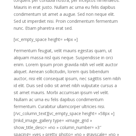
torquent per conubia nostra, per inceptos himenaeos.
Mauris in erat justo. Nullam ac urna eu felis dapibus
condimentum sit amet a augue. Sed non neque elit.
Sed ut imperdiet nisi. Proin condimentum fermentum
nunc. Etiam pharetra erat sed.
[vc_empty_space height= »4px »]
Fermentum feugiat, velit mauris egestas quam, ut
aliquam massa nisl quis neque. Suspendisse in orci
enim. Lorem Ipsum proin gravida nibh vel velit auctor
aliquet. Aenean sollicitudin, lorem quis bibendum
auctor, nisi elit consequat ipsum, nec sagittis sem nibh
id elit. Duis sed odio sit amet nibh vulputate cursus a
sit amet mauris. Morbi accumsan ipsum vel velit.
Nullam ac urna eu felis dapibus condimentum
fermentum. Curabitur ullamcorper ultricies nisi.
[/vc_column_text][vc_empty_space height= »58px »]
[mkd_image_gallery type= »image_grid »
show_title_desc= »no » column_number= »3″
spacing= »yes » pretty_photo= »no » grayscale= »no »