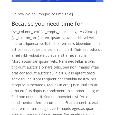
[vc_row][vc_column][vc_column_text]
Because you need time for
[/vc_column_text][vc_empty_space height= »20px »]
[vc_column_text]Lorem ipsum gravida nibh vel velit
auctor aliqunean sollicitudinlorem quis bibendum auci
elit consequat ipsutis sem nibh id elit. Duis sed odio sit
amet nibh vulputate cursus a sit amet mauris.
Morbiaccumsan ipsum velit. Nam nec tellus a odio
tincidunt auctor a ornare odio. Sed non mauris vitae
erat consequat auctor eu in elit. Class aptent taciti
sociosqu ad litora torquent per conubia nostra, per
inceptos himenaeos. Mauris in erat justo. Nullam ac
urna eu felis dapibus condimentum sit amet a augue.
Sed non neque elit. Sed ut imperdiet nisi. Proin
condimentum fermentum nunc. Etiam pharetra, erat
sed fermentum feugiat, velit mauris egestas quam, ut
aliquam massa nisl quis neque. Suspendisse in orci