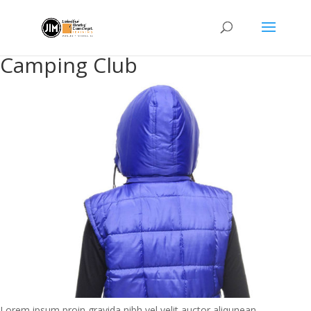
Camping Club
Lorem ipsum proin gravida nibh vel velit auctor aliqunean