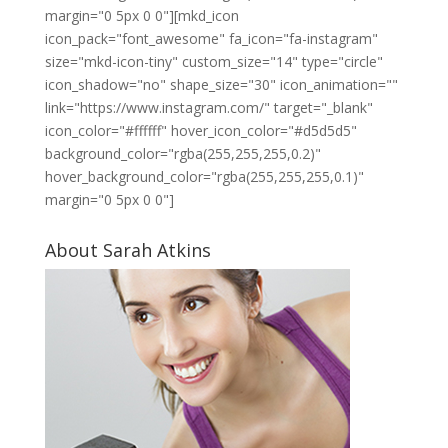
margin="0 5px 0 0"][mkd_icon
icon_pack="font_awesome" fa_icon="fa-instagram"
size="mkd-icon-tiny" custom_size="14" type="circle"
icon_shadow="no" shape_size="30" icon_animation=""
link="https://www.instagram.com/" target="_blank"
icon_color="#ffffff" hover_icon_color="#d5d5d5"
background_color="rgba(255,255,255,0.2)"
hover_background_color="rgba(255,255,255,0.1)"
margin="0 5px 0 0"]
About Sarah Atkins