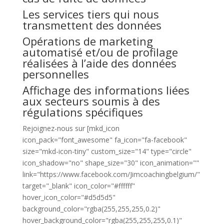
Les services tiers qui nous
transmettent des données
Opérations de marketing
automatisé et/ou de profilage
réalisées à l’aide des données
personnelles
Affichage des informations liées
aux secteurs soumis à des
régulations spécifiques
Rejoignez-nous sur [mkd_icon
icon_pack="font_awesome" fa_icon="fa-facebook"
size="mkd-icon-tiny" custom_size="14" type="circle"
icon_shadow="no" shape_size="30" icon_animation=""
link="https://www.facebook.com/Jimcoachingbelgium/"
target="_blank" icon_color="#ffffff"
hover_icon_color="#d5d5d5"
background_color="rgba(255,255,255,0.2)"
hover_background_color="rgba(255,255,255,0.1)"